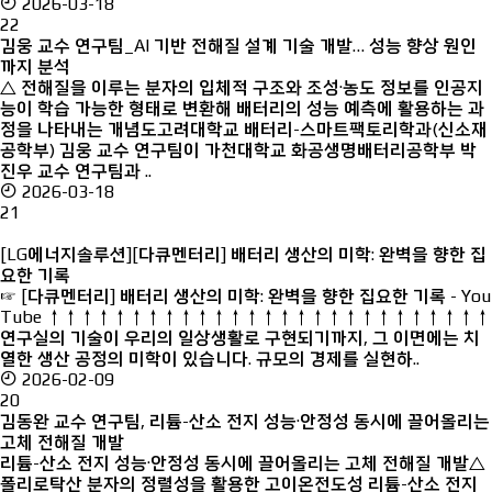
2026-03-18
22
김웅 교수 연구팀_AI 기반 전해질 설계 기술 개발… 성능 향상 원인
까지 분석
△ 전해질을 이루는 분자의 입체적 구조와 조성·농도 정보를 인공지
능이 학습 가능한 형태로 변환해 배터리의 성능 예측에 활용하는 과
정을 나타내는 개념도고려대학교 배터리-스마트팩토리학과(신소재
공학부) 김웅 교수 연구팀이 가천대학교 화공생명배터리공학부 박
진우 교수 연구팀과 ..
2026-03-18
21
[LG에너지솔루션][다큐멘터리] 배터리 생산의 미학: 완벽을 향한 집
요한 기록
☞ [다큐멘터리] 배터리 생산의 미학: 완벽을 향한 집요한 기록 - You
Tube ↑↑↑↑↑↑↑↑↑↑↑↑↑↑↑↑↑↑↑↑↑↑↑↑↑↑↑
연구실의 기술이 우리의 일상생활로 구현되기까지, 그 이면에는 치
열한 생산 공정의 미학이 있습니다. 규모의 경제를 실현하..
2026-02-09
20
김동완 교수 연구팀, 리튬-산소 전지 성능·안정성 동시에 끌어올리는
고체 전해질 개발
리튬-산소 전지 성능·안정성 동시에 끌어올리는 고체 전해질 개발△
폴리로탁산 분자의 정렬성을 활용한 고이온전도성 리튬-산소 전지