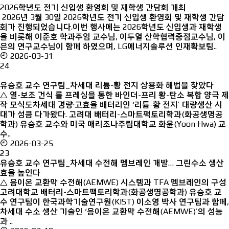
2026학년도 전기 신입생 환영회 및 재학생 간담회 개최
2026년 3월 30일 2026학년도 전기 신입생 환영회 및 재학생 간담
회가 진행되었습니다.이번 행사에는 2026학년도 신입생과 재학생
을 비롯해 이준호 학과주임 교수님, 이두열 산학협력중점교수님, 이
은의 연구교수님이 함께 하였으며, LG에너지솔루션 인재확보팀..
2026-03-31
24
유승호 교수 연구팀_차세대 리튬-황 전지 상용화 해법을 찾았다
△ 열-보조 건식 롤 프레싱을 통한 바인더-프리 황-탄소 복합 양극 제
작 모식도차세대 경량·고효율 배터리인 ‘리튬-황 전지’ 대량생산 시
대가 성큼 다가왔다. 고려대 배터리-스마트팩토리학과(화공생명공
학과) 유승호 교수와 미국 애리조나주립대학교 화윤(Yoon Hwa) 교
수..
2026-03-25
23
유승호 교수 연구팀_차세대 수전해 멤브레인 개발… 그린수소 생산
효율 높인다
△ 음이온 교환막 수전해(AEMWE) 시스템과 TFA 멤브레인의 구성
고려대학교 배터리-스마트팩토리학과(화공생명공학과) 유승호 교
수 연구팀이 한국과학기술연구원(KIST) 이소영 박사 연구팀과 함께,
차세대 수소 생산 기술인 ‘음이온 교환막 수전해(AEMWE)’의 성능
과 ..