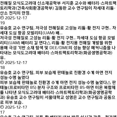
전해질 모식도고려대 신소재공학부 서지훈 교수와 배터리-스마트팩
토리학과(건축사회환경공학부) 김동완 교수 연구팀이 차세대 리튬-
산소 전지의 안정..
2025-12-17
19
유승호 교수 연구팀, 저극성 전해질로 고성능 리튬-황 전지 구현... 차
세대 도심 항공 모빌리티(UAM) 배…
저극성 전해질로 고성능 리튬-황 전지 구현... 차세대 도심 항공 모빌
리티(UAM) 배터리 길 연다△ 리튬-황 전지용 전해질 개발을 위한
용매 극성 기반 소재 탐색 및 DEE/DME의 성능 향상 메커니즘을 나
타내는 모식도고려대 배터리-스마트팩토리학과(화공생명공학과)
유..
2025-12-17
18
유승호 교수 연구팀, 피부 보습제 판테놀로 친환경 수계 아연 전지
성능·수명 높였다
피부 보습제 판테놀로 친환경 수계 아연 전지 성능·수명 높였다△ 판
테놀(프로비타민 B5) 분자 구조와 프로비타민 B5-아연 이온 복합체
를 나타낸 모식도고려대 배터리-스마트팩토리학과(화공생명공학
과) 유승호 교수 연구팀이 서울대학교 성영은 교수 연구팀과 공동으
로 피부 보습..
2025-12-17
17