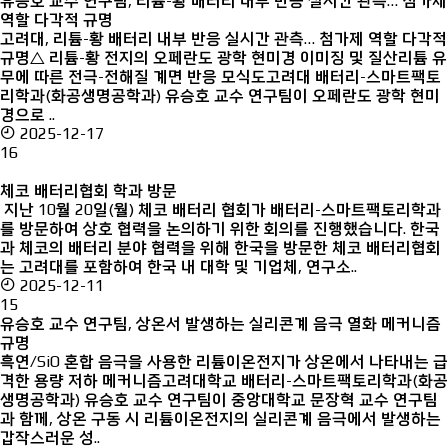
유승호 교수 연구팀, 리튬-황 배터리 내부 반응 실시간 관측… 첨가제
역할 다각적 규명
고려대, 리튬-황 배터리 내부 반응 실시간 관측… 첨가제 역할 다각적
규명△ 리튬-황 전지의 오페란도 광학 현미경 이미징 및 질산리튬 유
무에 따른 전극-전해질 계면 반응 모식도고려대 배터리-스마트팩토
리학과(화공생명공학과) 유승호 교수 연구팀이 오페란도 광학 현미
경으로 ..
2025-12-17
16
체코 배터리협회 학과 방문
지난 10월 20일(월) 체코 배터리 협회가 배터리-스마트팩토리학과
를 방문하여 상호 협력을 논의하기 위한 회의를 진행했습니다. 한국
과 체코의 배터리 분야 협력을 위해 한국을 방문한 체코 배터리협회
는 고려대를 포함하여 한국 내 대학 및 기업체, 연구소..
2025-12-11
15
유승호 교수 연구팀, 상온서 발생하는 실리콘계 음극 열화 메커니즘
규명
흑연/SiO 혼합 음극을 사용한 리튬이온전지가 상온에서 나타내는 급
격한 용량 저하 메커니즘고려대학교 배터리-스마트팩토리학과(화공
생명공학과) 유승호 교수 연구팀이 중앙대학교 문장혁 교수 연구팀
과 함께, 상온 구동 시 리튬이온전지의 실리콘계 음극에서 발생하는
갑작스러운 성..